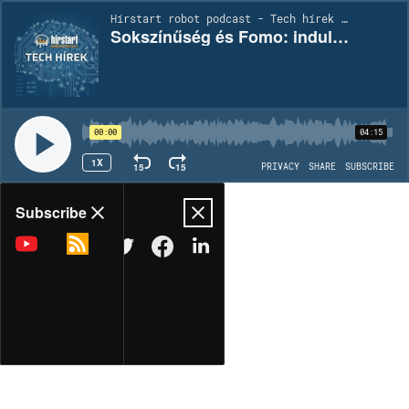
Hírstart robot podcast - Tech hírek | EP1948
Sokszínűség és Fomo: indulnak a ONE új kampányai
00:00
04:15
1X
15
15
PRIVACY
SHARE
SUBSCRIBE
Share
Subscribe
COPY LINK
MORE OPTIONS