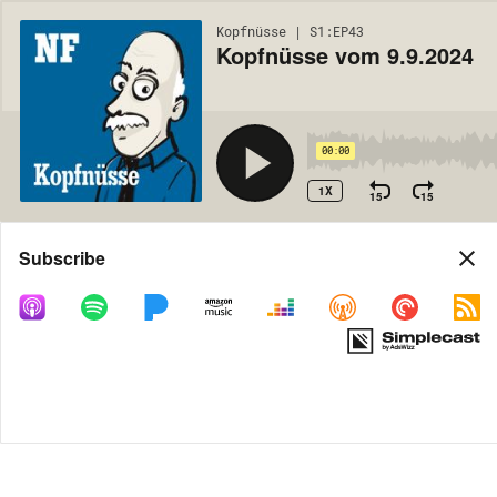
Kopfnüsse | S1:EP43
Kopfnüsse vom 9.9.2024
00:00
1X
15
15
Share
Subscribe
MORE OPTIONS