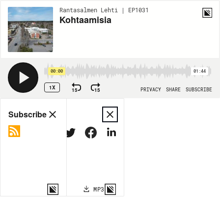
Rantasalmen Lehti | EP1031
Kohtaamisia
00:00
01:44
1X
15
15
PRIVACY
SHARE
SUBSCRIBE
Share
Subscribe
COPY LINK
MP3
MORE OPTIONS