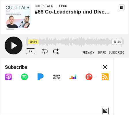
CULTiTALK | EP66
#66 Co-Leadership und Diversität mit Raphael Hirschmann: Die Zukunft der Führung bei DATEV
00:00
53:08
1X
15
15
PRIVACY
SHARE
SUBSCRIBE
Share
Subscribe
COPY LINK
MORE OPTIONS