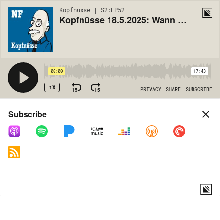
Kopfnüsse | S2:EP52
Kopfnüsse 18.5.2025: Wann spart die Regierung bei sich?
00:00
17:43
1X
15
15
PRIVACY
SHARE
SUBSCRIBE
Share
Subscribe
COPY LINK
MORE OPTIONS