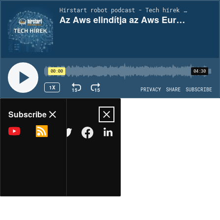
Hírstart robot podcast - Tech hírek | EP2068
Az Aws elindítja az Aws European Sovereign Cloud-ot és bejelenti európai terjeszkedését
00:00
04:30
1X
15
15
PRIVACY
SHARE
SUBSCRIBE
Share
Subscribe
COPY LINK
MORE OPTIONS