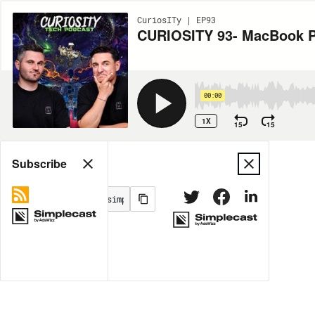
CuriosITy | EP93
CURIOSITY 93- MacBook Pro
00:00
1X
15
15
Share
Subscribe
MORE OPTIONS