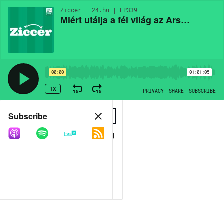
Ziccer - 24.hu | EP339
Miért utálja a fél világ az Arsenalt?
00:00
01:01:05
1X
15
15
PRIVACY
SHARE
SUBSCRIBE
Share
Subscribe
COPY LINK
MP3
MORE OPTIONS