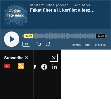
Hírstart robot podcast - Tech hírek | EP2195
Fákat ültet a II. kerület a leszerelt parkolóórák helyére
00:00
02:29
1X
15
15
PRIVACY
SHARE
SUBSCRIBE
Share
Subscribe
COPY LINK
MORE OPTIONS