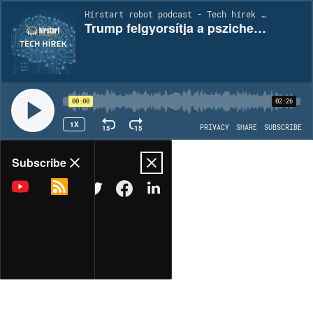
Hírstart robot podcast - Tech hírek | EP2156
Trump felgyorsítja a pszichedelikus gyógyszeres kezelésekhez való hozzáférést
00:00
02:26
1X
15
15
PRIVACY
SHARE
SUBSCRIBE
Share
Subscribe
COPY LINK
MORE OPTIONS