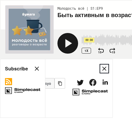
Молодость всё | S1:EP9
Быть активным в возрас
00:00
1X
15
15
Share
Subscribe
MORE OPTIONS