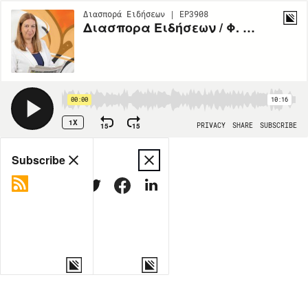
Διασπορά Ειδήσεων | EP3908
Διασπορα Ειδήσεων / Φ. Κυπριανού / 5-11
00:00
10:16
1X
15
15
PRIVACY
SHARE
SUBSCRIBE
Share
Subscribe
COPY LINK
MORE OPTIONS