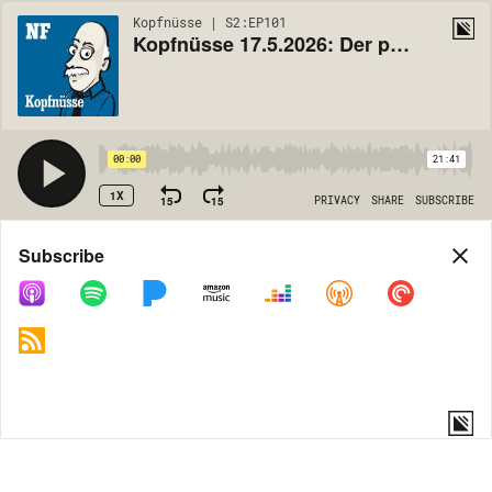
Kopfnüsse | S2:EP101
Kopfnüsse 17.5.2026: Der peinliche ORF-Wahlkampf
00:00
21:41
1X
15
15
PRIVACY
SHARE
SUBSCRIBE
Share
Subscribe
COPY LINK
MORE OPTIONS