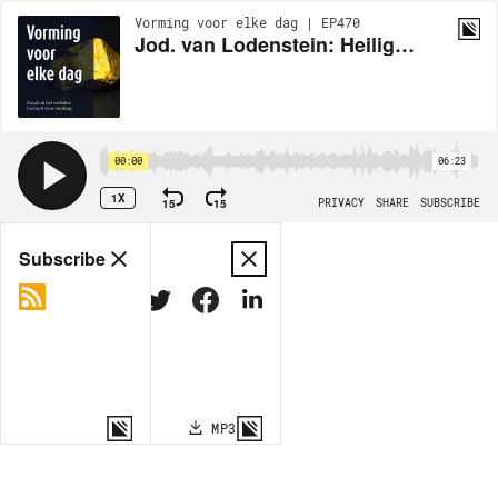
Vorming voor elke dag | EP470
Jod. van Lodenstein: Heilige Jezus! Hemels voorbeeld
00:00
06:23
1X
15
15
PRIVACY
SHARE
SUBSCRIBE
Share
Subscribe
COPY LINK
MP3
MORE OPTIONS