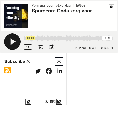
Vorming voor elke dag | EP950
Spurgeon: Gods zorg voor jonggelovigen
00:00
03:13
1X
15
15
PRIVACY
SHARE
SUBSCRIBE
Share
Subscribe
COPY LINK
MP3
MORE OPTIONS