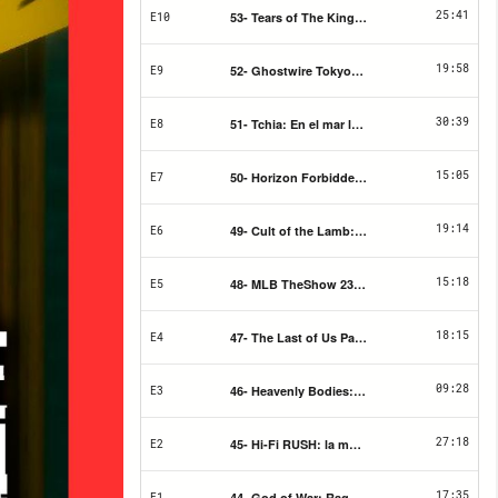
25:41
53- Tears of The Kingdom: A ver qué puedes 
E10
19:58
52- Ghostwire Tokyo: Booo!
E9
30:39
51- Tchia: En el mar la vida es más sabrosa
E8
15:05
50- Horizon Forbidden West Burning Shores: 
E7
19:14
49- Cult of the Lamb: En la alfombra no!
E6
15:18
48- MLB TheShow 23: Béisbol para todes!
E5
18:15
47- The Last of Us Part I: No eres héroe
E4
09:28
46- Heavenly Bodies: Confundir arriba con ab
E3
27:18
45- Hi-Fi RUSH: la música en el corazón
E2
17:35
44- God of War: Ragnarok: Vivir en la montañ
E1