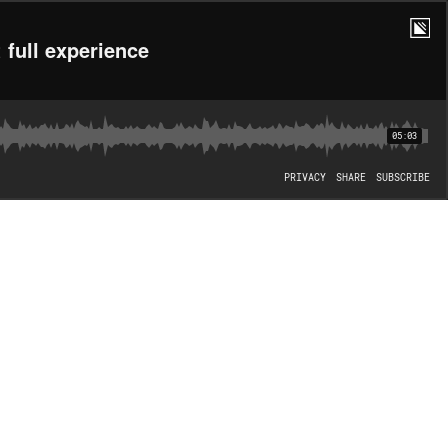
ull experience
05:03
PRIVACY
SHARE
SUBSCRIBE