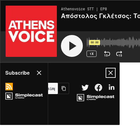
Athensvoice STT | EP8
Aπόστολος Γκλέτσος: Το 
00:00
1X
15
15
Share
Subscribe
MORE OPTIONS