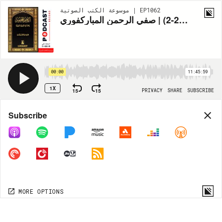
موسوعة الكتب الصوتية | EP1062
كتاب الرحيق المختوم (2-2) | صفي الرحمن المباركفوري
00:00
11:45:59
1X
15
15
PRIVACY
SHARE
SUBSCRIBE
Share
Subscribe
COPY LINK
MORE OPTIONS
MORE OPTIONS