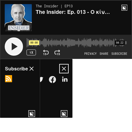
The Insider | EP13
The Insider: Ep. 013 - Ο κίνδυνος μιας δικαιοσύνης ζόμπι
00:00
04:22
1X
15
15
PRIVACY
SHARE
SUBSCRIBE
Share
Subscribe
COPY LINK
MORE OPTIONS