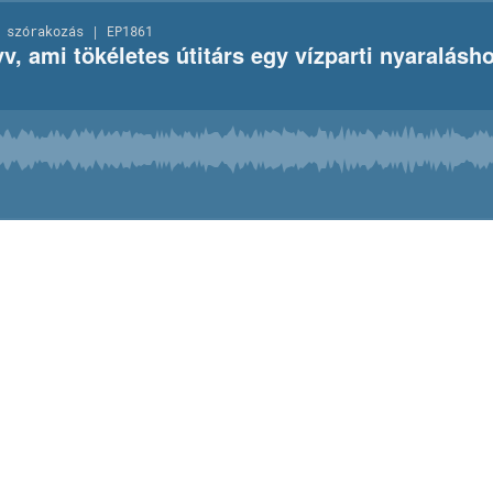
 szórakozás | EP1861
v, ami tökéletes útitárs egy vízparti nyaralásh