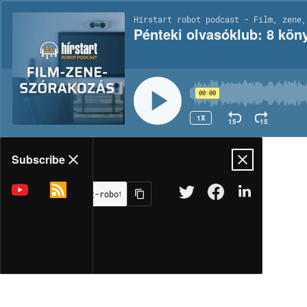
Hírstart robot podcast - Film, zene,
Pénteki olvasóklub: 8 köny
00:00
1X
15
15
Share
Subscribe
MORE OPTIONS