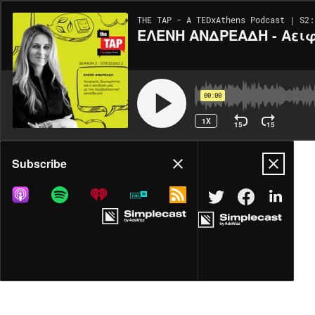
THE TAP - A TEDxAthens Podcast | S2:
ΕΛΕΝΗ ΑΝΔΡΕΑΔΗ - Αειφ
00:00
1X
15
15
Share
Subscribe
DOWNLOAD
MP3
MORE OPTIONS