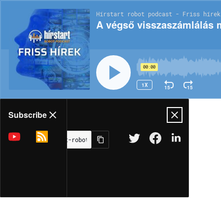
Hírstart robot podcast - Friss hírek
A végső visszaszámlálás 
00:00
1X
15
15
Share
Subscribe
MORE OPTIONS