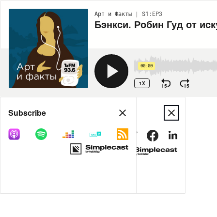
Арт и Факты | S1:EP3
Бэнкси. Робин Гуд от иск
00:00
1X
15
15
Share
Subscribe
MORE OPTIONS