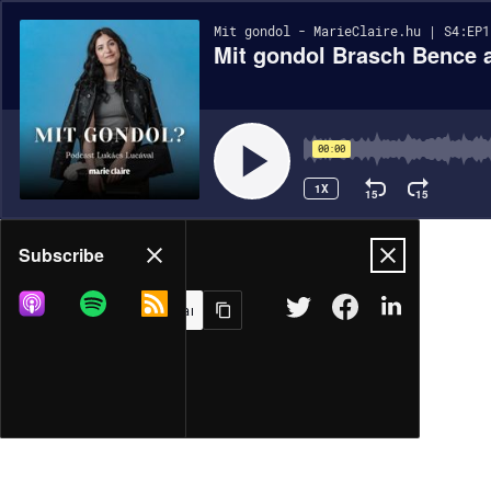
Mit gondol - MarieClaire.hu | S4:EP1
Mit gondol Brasch Bence 
00:00
1X
15
15
Share
Subscribe
MORE OPTIONS