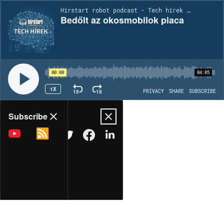
Hírstart robot podcast - Tech hírek | EP45
Bedőlt az okosmobilok piaca
00:00
04:05
1X
15
15
PRIVACY
SHARE
SUBSCRIBE
Share
Subscribe
COPY LINK
MORE OPTIONS