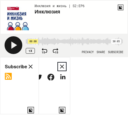
Инклюзия и жизнь | S2:EP6
Инклюзия
00:00
30:05
1X
15
15
PRIVACY
SHARE
SUBSCRIBE
Share
Subscribe
COPY LINK
MORE OPTIONS