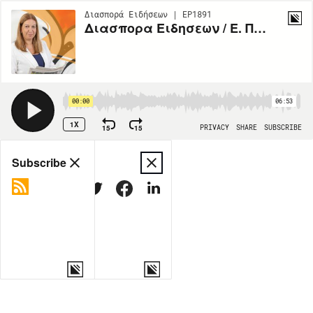
Διασπορά Ειδήσεων | EP1891
Διασπορα Ειδησεων / Ε. Πιπη / 5-3
00:00
06:53
1X
15
15
PRIVACY
SHARE
SUBSCRIBE
Share
Subscribe
COPY LINK
MORE OPTIONS