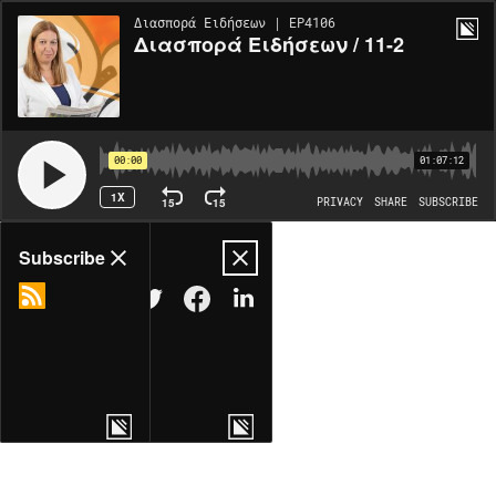
Διασπορά Ειδήσεων | EP4106
Διασπορά Ειδήσεων / 11-2
00:00
01:07:12
1X
15
15
PRIVACY
SHARE
SUBSCRIBE
Share
Subscribe
COPY LINK
MORE OPTIONS