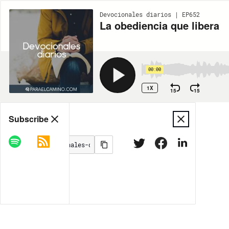
Devocionales diarios | EP652
La obediencia que libera
00:00
1X
15
15
Share
Subscribe
MORE OPTIONS