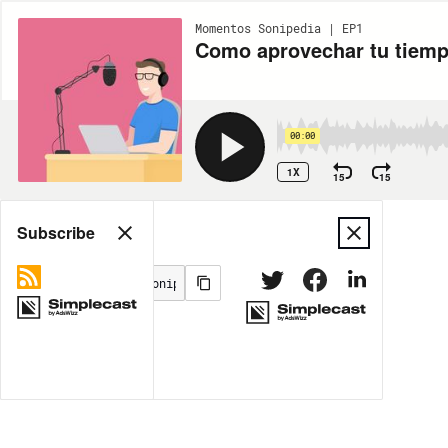
Momentos Sonipedia | EP1
Como aprovechar tu tiemp
00:00
1X
15
15
Share
Subscribe
MORE OPTIONS