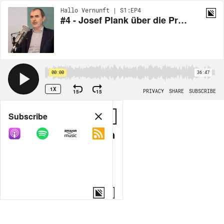
Hallo Vernunft | S1:EP4
#4 - Josef Plank über die Preispolitik der großen Ketten & die Zukunft der Berglandwirtschaft
00:00
36:47
1X
15
15
PRIVACY
SHARE
SUBSCRIBE
Share
Subscribe
COPY LINK
MORE OPTIONS