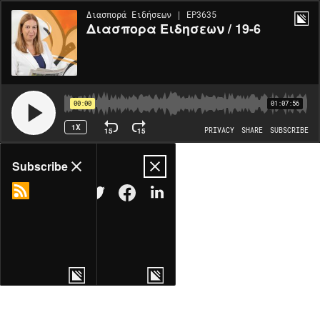
Διασπορά Ειδήσεων | EP3635
Διασπορα Ειδησεων / 19-6
00:00
01:07:56
1X
15
15
PRIVACY
SHARE
SUBSCRIBE
Share
Subscribe
COPY LINK
MORE OPTIONS