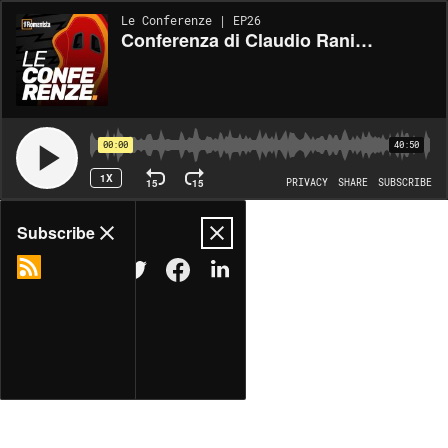
Le Conferenze | EP26
Conferenza di Claudio Ranieri - 15 novembre 2024
00:00
40:50
1X
15
15
PRIVACY
SHARE
SUBSCRIBE
Share
Subscribe
COPY LINK
MORE OPTIONS