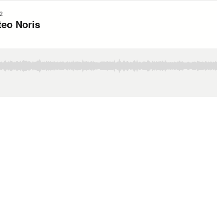
2
teo Noris