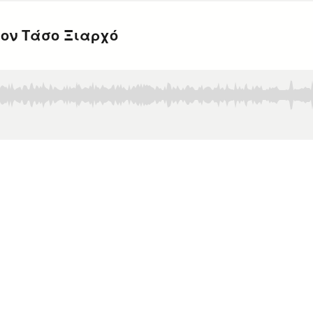
τον Τάσο Ξιαρχό