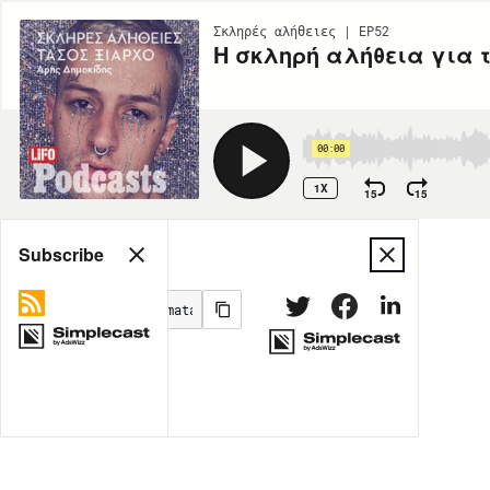
Σκληρές αλήθειες | EP52
Η σκληρή αλήθεια για 
00:00
1X
15
15
Share
Subscribe
MORE OPTIONS