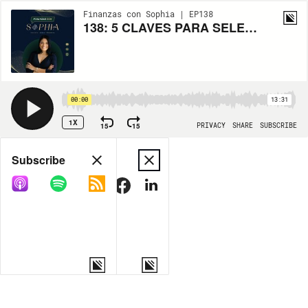
Finanzas con Sophia | EP138
138: 5 CLAVES PARA SELECCIONAR A TU ASESOR FINANCIERO.
00:00
13:31
1X
15
15
PRIVACY
SHARE
SUBSCRIBE
Share
Subscribe
COPY LINK
MORE OPTIONS