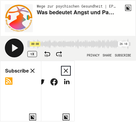
Wege zur psychischen Gesundheit | EP29
Was bedeutet Angst und Panikattacken?
00:00
26:18
1X
15
15
PRIVACY
SHARE
SUBSCRIBE
Share
Subscribe
COPY LINK
MORE OPTIONS