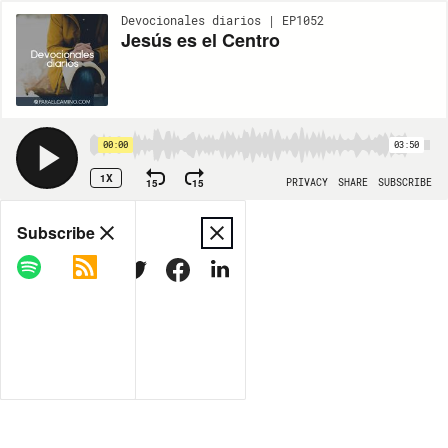
Devocionales diarios | EP1052
Jesús es el Centro
00:00
03:50
1X
15
15
PRIVACY
SHARE
SUBSCRIBE
Share
Subscribe
COPY LINK
MORE OPTIONS