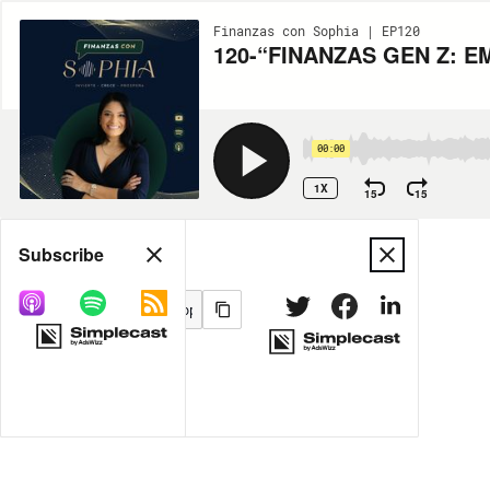
Finanzas con Sophia | EP120
120-“FINANZAS GEN Z: 
00:00
1X
15
15
Share
Subscribe
MORE OPTIONS