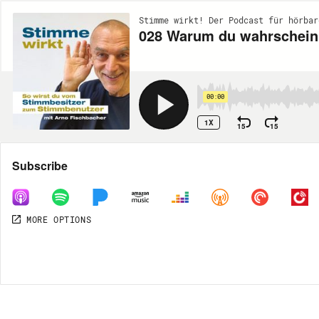
Stimme wirkt! Der Podcast für hörbar
028 Warum du wahrscheinli
00:00
1X
15
15
Share
Subscribe
MORE OPTIONS
MORE OPTIONS