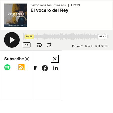
Devocionales diarios | EP429
El vocero del Rey
00:00
03:43
1X
15
15
PRIVACY
SHARE
SUBSCRIBE
Share
Subscribe
COPY LINK
MORE OPTIONS