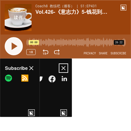
Coach8 教练吧（播客） | S1:EP431
Vol.426-《意志力》5-钱花到哪⼉了？ QS知道
00:00
26:22
1X
15
15
PRIVACY
SHARE
SUBSCRIBE
Share
Subscribe
COPY LINK
MORE OPTIONS