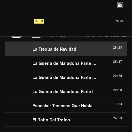
Cuentos del Futbol
La Tregua de Navidad
00:00
20:23
1X
PRIVACY
SHARE
SUBSCRIBE
15
15
20:23
La Tregua de Navidad
25:17
La Guerra de Maradona Parte III: Diego y las Malv
20:50
La Guerra de Maradona Parte II: La conspiración 
20:20
La Guerra de Maradona Parte I
13:33
Especial: Tenemos Que Hablar Sobre Catar
24:03
El Robo Del Trofeo