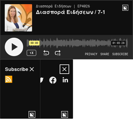
Διασπορά Ειδήσεων | EP4026
Διασπορά Ειδήσεων / 7-1
00:00
01:03:28
1X
15
15
PRIVACY
SHARE
SUBSCRIBE
Share
Subscribe
COPY LINK
MORE OPTIONS