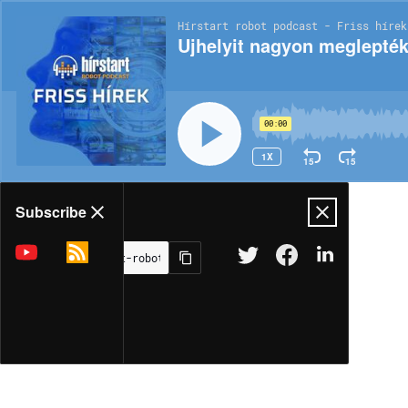
Hírstart robot podcast - Friss hírek
Ujhelyit nagyon meglepték
00:00
1X
15
15
Share
Subscribe
MORE OPTIONS