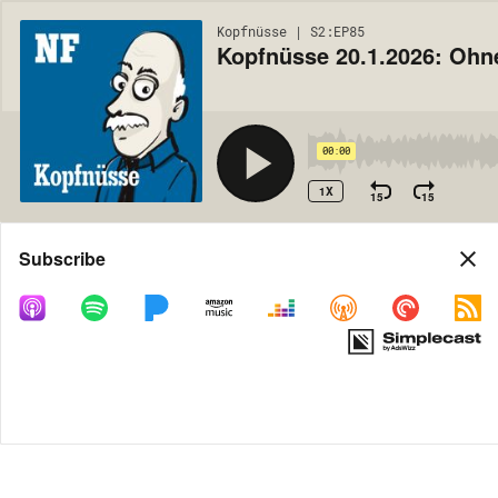
Kopfnüsse | S2:EP85
Kopfnüsse 20.1.2026: Ohn
00:00
1X
15
15
Share
Subscribe
MORE OPTIONS