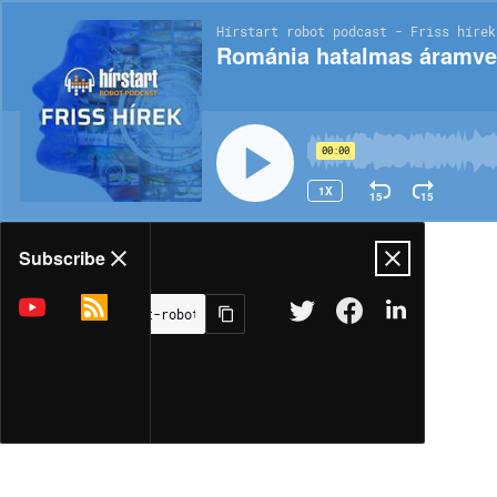
Hírstart robot podcast - Friss hírek
Románia hatalmas áramvez
00:00
1X
15
15
Share
Subscribe
MORE OPTIONS