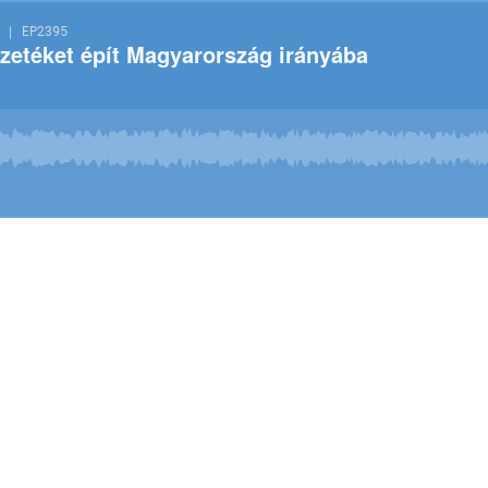
 | EP2395
etéket épít Magyarország irányába