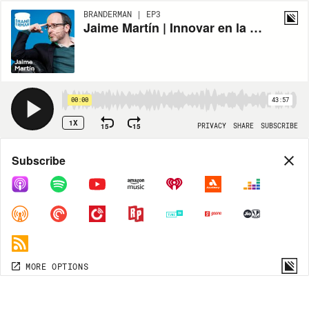
BRANDERMAN | EP3
Jaime Martín | Innovar en la industria de la alimentación | E03
00:00
43:57
1X
15
15
PRIVACY
SHARE
SUBSCRIBE
Share
Subscribe
COPY LINK
MP3
MORE OPTIONS
MORE OPTIONS