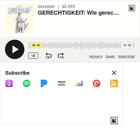
Unisonar | S2:EP2
GERECHTIGKEIT: Wie gerecht ist unsere Bildung?
00:00
35:30
1X
15
15
PRIVACY
SHARE
SUBSCRIBE
Share
Subscribe
COPY LINK
MORE OPTIONS