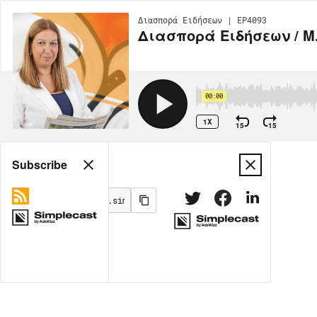
Διασπορά Ειδήσεων | EP4093
Διασπορά Ειδήσεων / Μ.
00:00
1X
15
15
Share
Subscribe
MORE OPTIONS